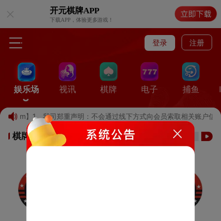
开元棋牌
APP
下载APP，体验更多游戏！
登录
注册
娱乐场
视讯
棋牌
电子
捕鱼
78.com】1、我司郑重声明：不会通过线下方式向会员索取相关账户信
棋牌游戏