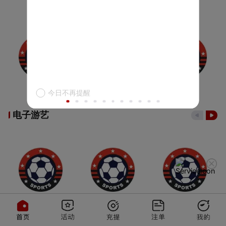
今日不再提醒
电子游艺